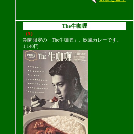
The牛咖喱
（5）
期間限定の「The牛咖喱」、欧風カレーです。
1,140円