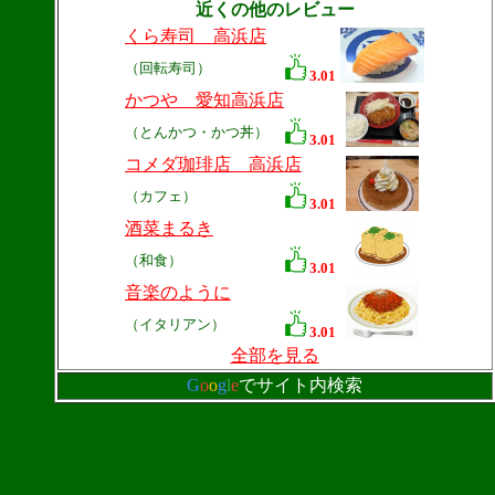
近くの他のレビュー
くら寿司 高浜店
（回転寿司）
3.01
かつや 愛知高浜店
（とんかつ・かつ丼）
3.01
コメダ珈琲店 高浜店
（カフェ）
3.01
酒菜まるき
（和食）
3.01
音楽のように
（イタリアン）
3.01
全部を見る
G
o
o
g
l
e
でサイト内検索