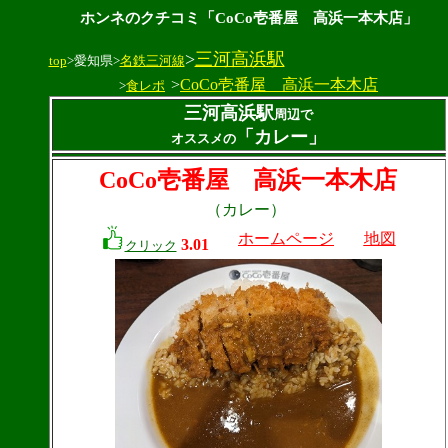
ホンネのクチコミ「CoCo壱番屋 高浜一本木店」
>
三河高浜駅
top
>愛知県>
名鉄三河線
>
CoCo壱番屋 高浜一本木店
>
食レポ
三河高浜駅
周辺で
「カレー」
オススメの
CoCo壱番屋 高浜一本木店
（カレー）
ホームページ
地図
3.01
クリック