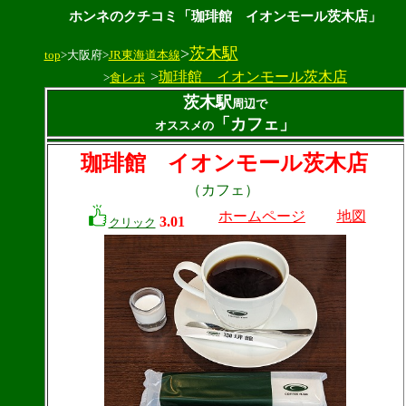
ホンネのクチコミ「珈琲館 イオンモール茨木店」
>
茨木駅
top
>大阪府>
JR東海道本線
>
珈琲館 イオンモール茨木店
>
食レポ
茨木駅
周辺で
「カフェ」
オススメの
珈琲館 イオンモール茨木店
（カフェ）
ホームページ
地図
3.01
クリック