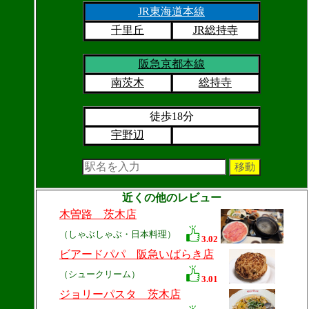
JR東海道本線
千里丘
JR総持寺
阪急京都本線
南茨木
総持寺
徒歩18分
宇野辺
近くの他のレビュー
木曽路 茨木店
（しゃぶしゃぶ・日本料理）
3.02
ビアードパパ 阪急いばらき店
（シュークリーム）
3.01
ジョリーパスタ 茨木店