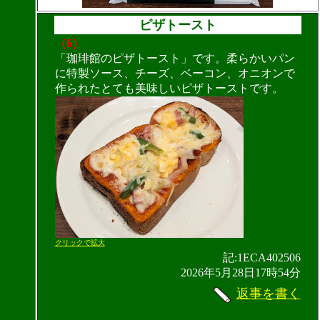
ピザトースト
（6）
「珈琲館のピザトースト」です。柔らかいパン
に特製ソース、チーズ、ベーコン、オニオンで
作られたとても美味しいピザトーストです。
クリックで拡大
記:1ECA402506
2026年5月28日17時54分
返事を書く