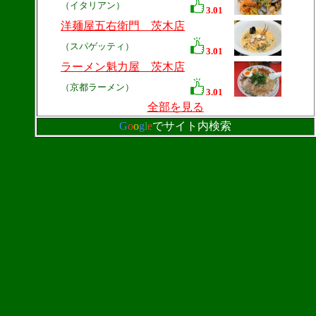
（イタリアン）
3.01
洋麺屋五右衛門 茨木店
（スパゲッティ）
3.01
ラーメン魁力屋 茨木店
（京都ラーメン）
3.01
全部を見る
G
o
o
g
l
e
でサイト内検索