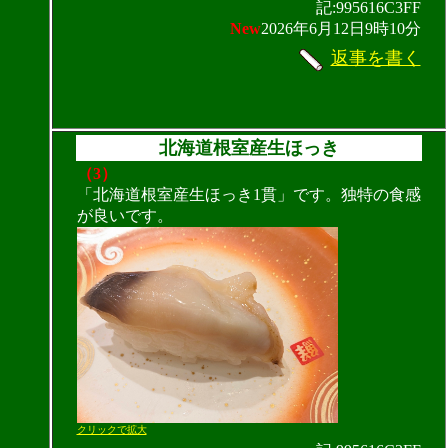
記:995616C3FF
New
2026年6月12日9時10分
返事を書く
北海道根室産生ほっき
（3）
「北海道根室産生ほっき1貫」です。独特の食感
が良いです。
クリックで拡大