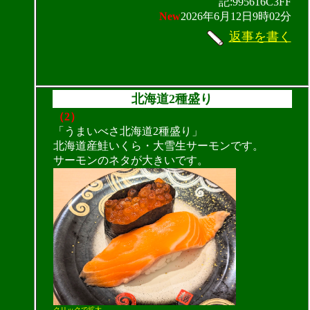
記:995616C3FF
New
2026年6月12日9時02分
返事を書く
北海道2種盛り
（2）
「うまいべさ北海道2種盛り」
北海道産鮭いくら・大雪生サーモンです。
サーモンのネタが大きいです。
クリックで拡大