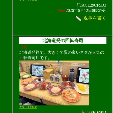
記:ACE29CF5D3
New
2026年6月12日8時57分
返事を書く
北海道発の回転寿司
（1）
北海道発祥で、大きくて質の良いネタが人気の
回転寿司店です。
クリックで拡大
記:57FF1650D