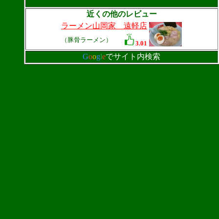
近くの他のレビュー
ラーメン山岡家 遠軽店
（豚骨ラーメン）
3.01
G
o
o
g
l
e
でサイト内検索