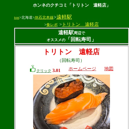
ホンネのクチコミ「トリトン 遠軽店」
>
遠軽駅
top
>北海道>
JR石北本線
>
トリトン 遠軽店
>
食レポ
遠軽駅
周辺で
「回転寿司」
オススメの
トリトン 遠軽店
（回転寿司）
ホームページ
地図
3.01
クリック