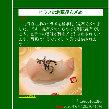
ヒラメの利尻昆布〆め
（5）
「北海道近海のヒラメを極厚利尻昆布で〆めま
した」です。昆布〆めならやはり利尻昆布でし
ょう。ヒラメの旨味が昆布〆で引き出されてい
ます。写真は１貫ですが、２貫で提供されま
す。
クリックで拡大
記:995616C3FF
New
2026年6月12日9時15分