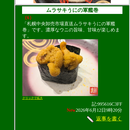
ムラサキうにの軍艦巻
（6）
「札幌中央卸売市場直送ムラサキうにの軍艦
巻」です。濃厚なウニの旨味、甘味が楽しめま
す。
クリックで拡大
記:995616C3FF
New
2026年6月12日9時20分
返事を書く