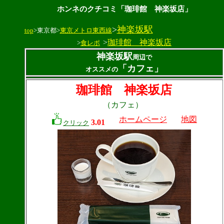
ホンネのクチコミ「珈琲館 神楽坂店」
>
神楽坂駅
top
>東京都>
東京メトロ東西線
>
珈琲館 神楽坂店
>
食レポ
神楽坂駅
周辺で
「カフェ」
オススメの
珈琲館 神楽坂店
（カフェ）
ホームページ
地図
3.01
クリック