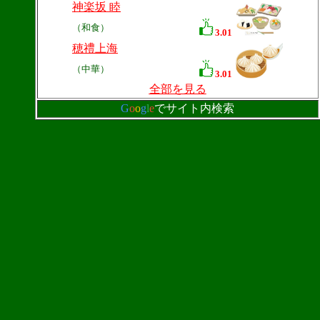
神楽坂 睦
（和食）
3.01
穂禮上海
（中華）
3.01
全部を見る
G
o
o
g
l
e
でサイト内検索