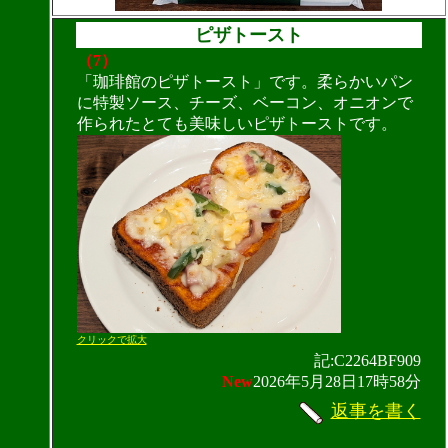
ピザトースト
（7）
「珈琲館のピザトースト」です。柔らかいパン
に特製ソース、チーズ、ベーコン、オニオンで
作られたとても美味しいピザトーストです。
クリックで拡大
記:C2264BF909
New
2026年5月28日17時58分
返事を書く