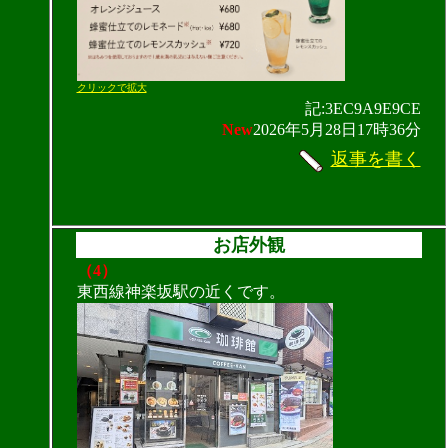
クリックで拡大
記:3EC9A9E9CE
New
2026年5月28日17時36分
返事を書く
お店外観
（4）
東西線神楽坂駅の近くです。