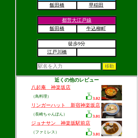
飯田橋
早稲田
都営大江戸線
飯田橋
牛込柳町
徒歩9分
江戸川橋
近くの他のレビュー
八起庵 神楽坂店
（鳥料理）
3.02
リンガーハット 新宿神楽坂店
（長崎ちゃんぽん）
3.01
ジョナサン 神楽坂駅前店
（ファミレス）
3.01