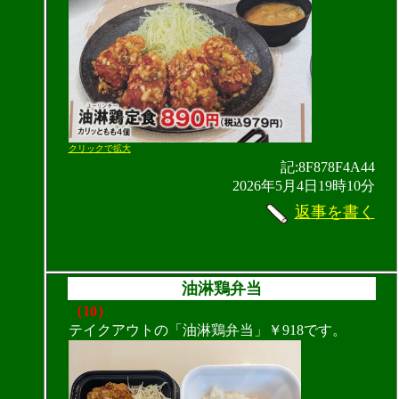
クリックで拡大
記:8F878F4A44
2026年5月4日19時10分
返事を書く
油淋鶏弁当
（10）
テイクアウトの「油淋鶏弁当」￥918です。