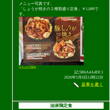
メニュー写真です。
「しょうが焼きの２種類盛り定食」￥1,089で
す。
クリックで拡大
記:5B6A4A4DC1
2026年5月6日12時22分
返事を書く
油淋鶏定食