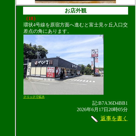
お店外観
（18）
環状4号線を原宿方面へ進むと富士見ヶ丘入口交
差点の角にあります。
クリックで拡大
記:B7A36D4BB1
2026年6月17日20時05分
返事を書く