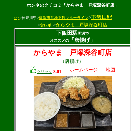
ホンネのクチコミ「からやま 戸塚深谷町店」
>
下飯田駅
top
>神奈川県>
横浜市営地下鉄ブルーライン
>
からやま 戸塚深谷町店
>
食レポ
下飯田駅
周辺で
「唐揚げ」
オススメの
からやま 戸塚深谷町店
（唐揚げ）
ホームページ
地図
3.01
クリック