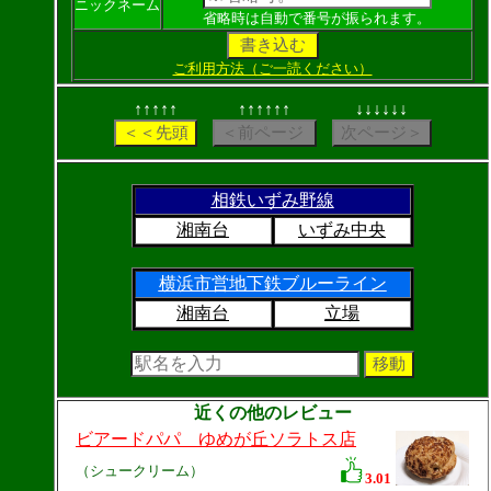
ニックネーム
省略時は自動で番号が振られます。
ご利用方法（ご一読ください）
↑↑↑↑↑
↑↑↑↑↑↑
↓↓↓↓↓↓
相鉄いずみ野線
湘南台
いずみ中央
横浜市営地下鉄ブルーライン
湘南台
立場
近くの他のレビュー
ビアードパパ ゆめが丘ソラトス店
（シュークリーム）
3.01