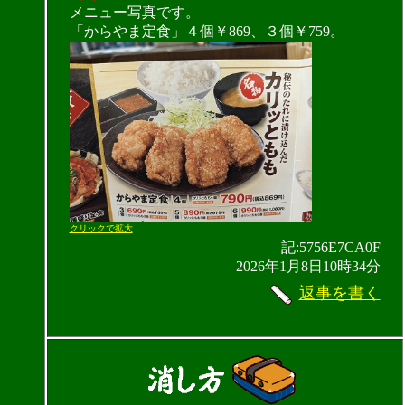
メニュー写真です。
「からやま定食」４個￥869、３個￥759。
クリックで拡大
記:5756E7CA0F
2026年1月8日10時34分
返事を書く