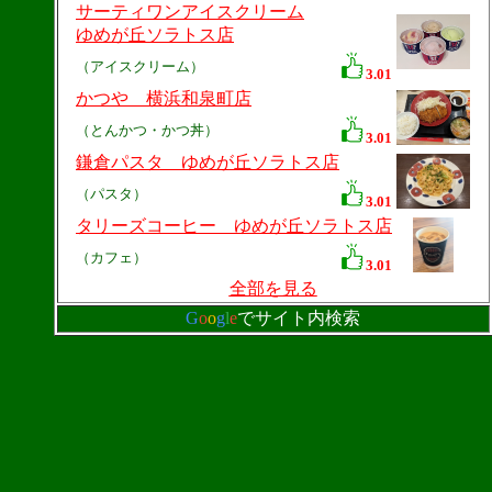
サーティワンアイスクリーム
ゆめが丘ソラトス店
（アイスクリーム）
3.01
かつや 横浜和泉町店
（とんかつ・かつ丼）
3.01
鎌倉パスタ ゆめが丘ソラトス店
（パスタ）
3.01
タリーズコーヒー ゆめが丘ソラトス店
（カフェ）
3.01
全部を見る
G
o
o
g
l
e
でサイト内検索