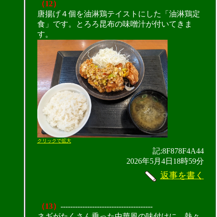
（12）
唐揚げ４個を油淋鶏テイストにした「油淋鶏定
食」です。とろろ昆布の味噌汁が付いてきま
す。
クリックで拡大
記:8F878F4A44
2026年5月4日18時59分
返事を書く
（13）
--------------------------------------
ネギがたくさん乗った中華風の味付けに、熱々