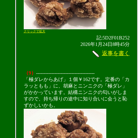
クリックで拡大
記:5D2F01B252
2026年1月24日8時45分
返事を書く
（9）
--------------------------------------
「極ダレからあげ」１個￥162です。定番の「カ
ラッともも」に、胡麻とニンニクの「極ダレ」
がかかっています。結構ニンニクの匂いがしま
すので、持ち帰りの途中に知り合いに会うと恥
ずかしいかも。