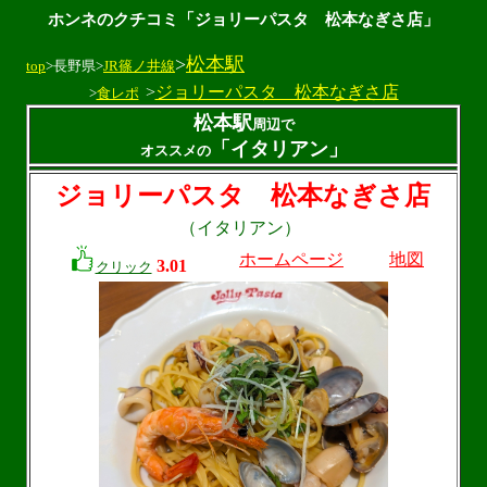
ホンネのクチコミ「ジョリーパスタ 松本なぎさ店」
>
松本駅
top
>長野県>
JR篠ノ井線
>
ジョリーパスタ 松本なぎさ店
>
食レポ
松本駅
周辺で
「イタリアン」
オススメの
ジョリーパスタ 松本なぎさ店
（イタリアン）
ホームページ
地図
3.01
クリック