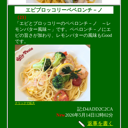
エビブロッコリーペペロンチ－ノ
（23）
「エビとブロッコリーのペペロンチ－ノ ～レ
モンバター風味～」です。ペペロンチ－ノにエ
ビの旨さが加わり、レモンバターの風味もGood
です。
クリックで拡大
記:D4ADD2C2CA
New
2026年5月14日12時02分
返事を書く