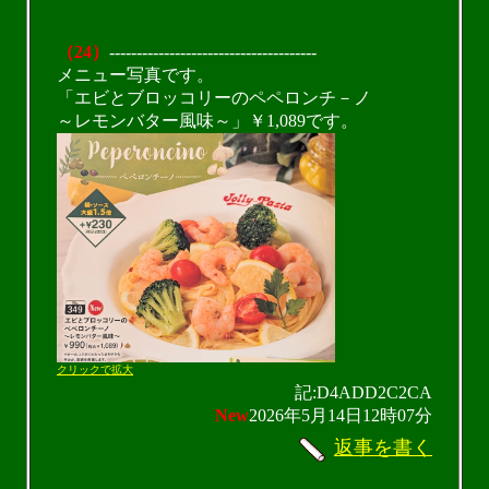
（24）
--------------------------------------
メニュー写真です。
「エビとブロッコリーのペペロンチ－ノ
～レモンバター風味～」￥1,089です。
クリックで拡大
記:D4ADD2C2CA
New
2026年5月14日12時07分
返事を書く