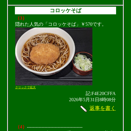
コロッケそば
（3）
隠れた人気の「コロッケそば」￥570です。
クリックで拡大
記:F4E20CFFA
2026年5月31日8時08分
返事を書く
（4）
--------------------------------------