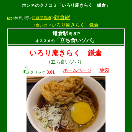
ホンネのクチコミ「いろり庵きらく 鎌倉」
>
鎌倉駅
top
>神奈川県>
JR横須賀線
>
いろり庵きらく 鎌倉
>
食レポ
鎌倉駅
周辺で
「立ち食いソバ」
オススメの
いろり庵きらく 鎌倉
（立ち食いソバ）
ホームページ
地図
3.01
クリック