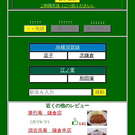
ご利用方法（ご一読ください）
↑↑↑↑↑
↑↑↑↑↑↑
↓↓↓↓↓↓
JR横須賀線
逗子
北鎌倉
江ノ電
和田塚
近くの他のレビュー
勝烈庵 鎌倉店
（カツレツ）
3.02
源吉兆庵 鎌倉本店