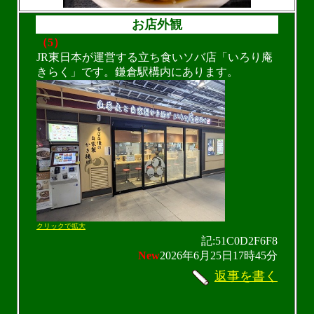
お店外観
（5）
JR東日本が運営する立ち食いソバ店「いろり庵
きらく」です。鎌倉駅構内にあります。
クリックで拡大
記:51C0D2F6F8
New
2026年6月25日17時45分
返事を書く