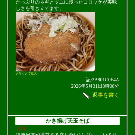
たっぷりのネギとツユに浸ったコロッケが美味
しさを引き立てます。
クリックで拡大
記:2B801C0F4A
2026年5月31日8時08分
返事を書く
かき揚げ天玉そば
（1）
JR東日本が運営する立ち食いソバ店、「いろり