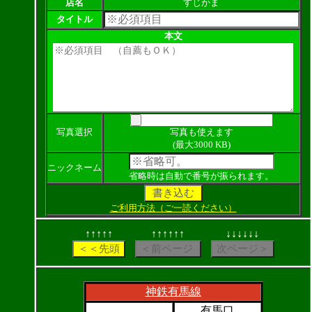
店名
すじかま
タイトル
本文
写真選択
写真も使えます
(最大3000 KB)
ニックネーム
省略時は自動で番号が振られます。
ご利用方法（ご一読ください）
↑↑↑↑↑
↑↑↑↑↑↑
↓↓↓↓↓↓
神鉄有馬線
有馬口