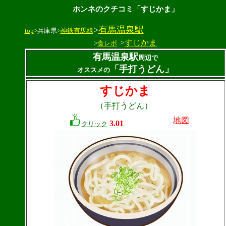
ホンネのクチコミ「すじかま」
>
有馬温泉駅
top
>兵庫県>
神鉄有馬線
>
すじかま
>
食レポ
有馬温泉駅
周辺で
「手打うどん」
オススメの
すじかま
（手打うどん）
地図
3.01
クリック