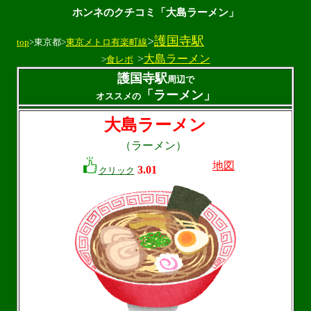
ホンネのクチコミ「大島ラーメン」
>
護国寺駅
top
>東京都>
東京メトロ有楽町線
>
大島ラーメン
>
食レポ
護国寺駅
周辺で
「ラーメン」
オススメの
大島ラーメン
（ラーメン）
地図
3.01
クリック