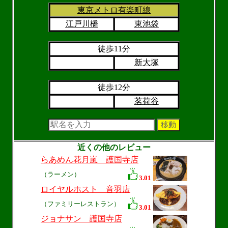
東京メトロ有楽町線
江戸川橋
東池袋
徒歩11分
新大塚
徒歩12分
茗荷谷
近くの他のレビュー
らあめん花月嵐 護国寺店
（ラーメン）
3.01
ロイヤルホスト 音羽店
（ファミリーレストラン）
3.01
ジョナサン 護国寺店