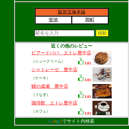
阪急宝塚本線
蛍池
岡町
近くの他のレビュー
ビアードパパ エトレ豊中店
（シュークリーム）
3.01
シャトレーゼ 豊中店
（ケーキ）
3.01
鰻の成瀬 豊中店
（うなぎ）
3.01
珈琲館 エトレ豊中店
（カフェ）
3.01
G
o
o
g
l
e
でサイト内検索