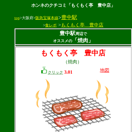
ホンネのクチコミ「もくもく亭 豊中店」
>
豊中駅
top
>大阪府>
阪急宝塚本線
>
もくもく亭 豊中店
>
食レポ
豊中駅
周辺で
「焼肉」
オススメの
もくもく亭 豊中店
（焼肉）
地図
3.01
クリック