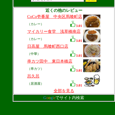
近くの他のレビュー
CoCo壱番屋 中央区馬喰町店
（カレー）
3.01
マイカリー食堂 浅草橋南店
（カレー）
3.01
日高屋 馬喰町西口店
（中華）
3.01
串カツ田中 東日本橋店
（串カツ）
3.01
呂久呂
（居酒屋）
3.01
全部を見る
G
o
o
g
l
e
でサイト内検索