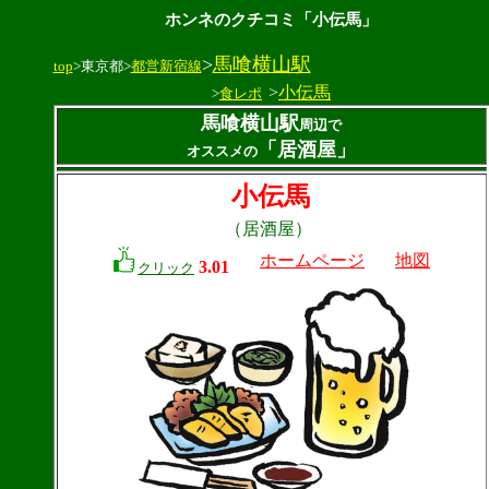
ホンネのクチコミ「小伝馬」
>
馬喰横山駅
top
>東京都>
都営新宿線
>
小伝馬
>
食レポ
馬喰横山駅
周辺で
「居酒屋」
オススメの
小伝馬
（居酒屋）
ホームページ
地図
3.01
クリック