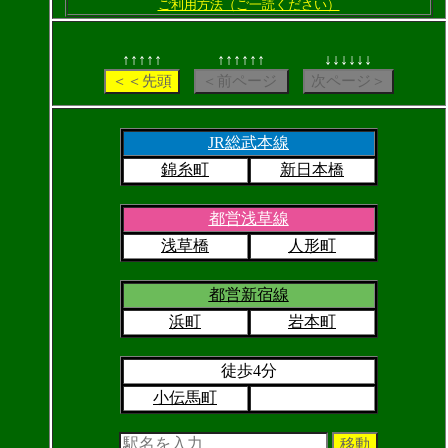
ご利用方法（ご一読ください）
↑↑↑↑↑
↑↑↑↑↑↑
↓↓↓↓↓↓
JR総武本線
錦糸町
新日本橋
都営浅草線
浅草橋
人形町
都営新宿線
浜町
岩本町
徒歩4分
小伝馬町