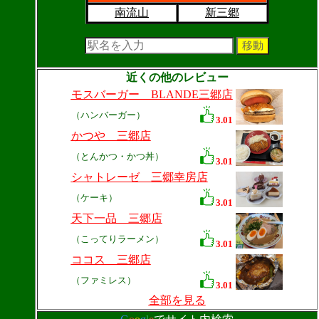
南流山
新三郷
近くの他のレビュー
モスバーガー BLANDE三郷店
（ハンバーガー）
3.01
かつや 三郷店
（とんかつ・かつ丼）
3.01
シャトレーゼ 三郷幸房店
（ケーキ）
3.01
天下一品 三郷店
（こってりラーメン）
3.01
ココス 三郷店
（ファミレス）
3.01
全部を見る