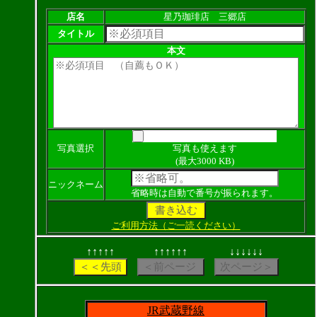
店名
星乃珈琲店 三郷店
タイトル
本文
写真選択
写真も使えます
(最大3000 KB)
ニックネーム
省略時は自動で番号が振られます。
ご利用方法（ご一読ください）
↑↑↑↑↑
↑↑↑↑↑↑
↓↓↓↓↓↓
JR武蔵野線