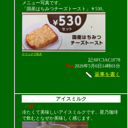
メニュー写真です。
「国産はちみつチーズトースト」￥530。
クリックで拡大
記:6FC3AC1F78
New
2026年5月6日14時01分
返事を書く
アイスミルク
（19）
冷たくて美味しいアイスミルクです。星乃珈琲
で飲むとなぜか美味しく感じます。