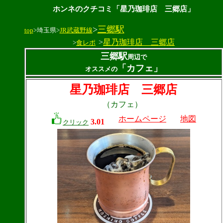
ホンネのクチコミ「星乃珈琲店 三郷店」
>
三郷駅
top
>埼玉県>
JR武蔵野線
>
星乃珈琲店 三郷店
>
食レポ
三郷駅
周辺で
「カフェ」
オススメの
星乃珈琲店 三郷店
（カフェ）
ホームページ
地図
3.01
クリック