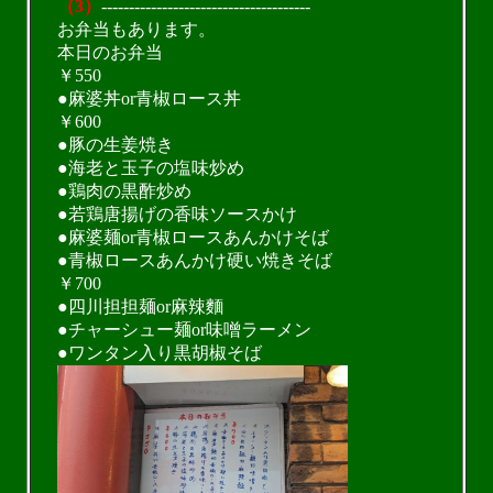
（3）
--------------------------------------
お弁当もあります。
本日のお弁当
￥550
●麻婆丼or青椒ロース丼
￥600
●豚の生姜焼き
●海老と玉子の塩味炒め
●鶏肉の黒酢炒め
●若鶏唐揚げの香味ソースかけ
●麻婆麺or青椒ロースあんかけそば
●青椒ロースあんかけ硬い焼きそば
￥700
●四川担担麺or麻辣麵
●チャーシュー麺or味噌ラーメン
●ワンタン入り黒胡椒そば