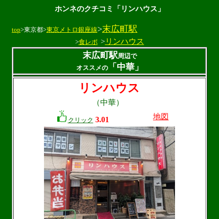
ホンネのクチコミ「リンハウス」
>
末広町駅
top
>東京都>
東京メトロ銀座線
>
リンハウス
>
食レポ
末広町駅
周辺で
「中華」
オススメの
リンハウス
（中華）
地図
3.01
クリック