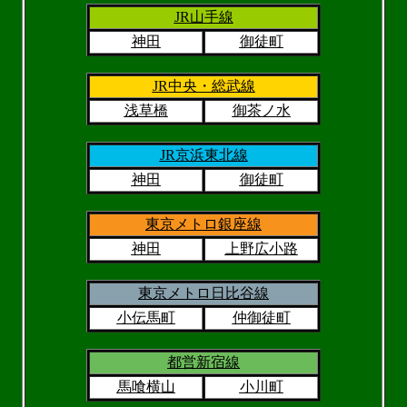
JR山手線
神田
御徒町
JR中央・総武線
浅草橋
御茶ノ水
JR京浜東北線
神田
御徒町
東京メトロ銀座線
神田
上野広小路
東京メトロ日比谷線
小伝馬町
仲御徒町
都営新宿線
馬喰横山
小川町