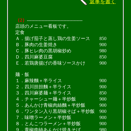
返事を書く
（2）
--------------------------------------
店頭のメニュー看板です。
定食
Ａ．揚げ茄子と蒸し鶏の生姜ソース 850
Ｂ．豚肉の生姜焼き 900
Ｃ．豚ヒレ肉の黒胡椒炒め 980
Ｄ．四川麻婆豆腐 850
Ｅ．若鶏唐揚げの香味ソースかけ 900
麺・飯
１．麻辣麵＋半ライス 900
２．四川担担麵＋半ライス 900
３．四川麻婆麺＋半ライス 850
４．チャーシュー麺＋半炒飯 900
５．あんかけ青椒肉絲麵＋半炒飯 900
６．ワンタン入り黒胡椒そば＋半炒飯 900
７．味噌ラーメン＋半炒飯 900
８．とんこつラーメン＋半炒飯 900
９．青椒肉絲あんかけ焼きそば 980