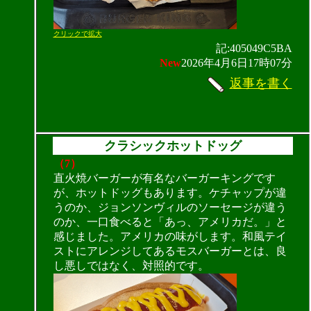
クリックで拡大
記:405049C5BA
New
2026年4月6日17時07分
返事を書く
クラシックホットドッグ
（7）
直火焼バーガーが有名なバーガーキングです
が、ホットドッグもあります。ケチャップが違
うのか、ジョンソンヴィルのソーセージが違う
のか、一口食べると「あっ、アメリカだ。」と
感じました。アメリカの味がします。和風テイ
ストにアレンジしてあるモスバーガーとは、良
し悪しではなく、対照的です。