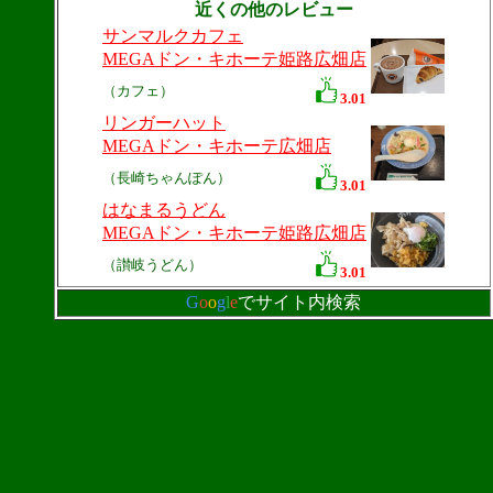
近くの他のレビュー
サンマルクカフェ
MEGAドン・キホーテ姫路広畑店
（カフェ）
3.01
リンガーハット
MEGAドン・キホーテ広畑店
（長崎ちゃんぽん）
3.01
はなまるうどん
MEGAドン・キホーテ姫路広畑店
（讃岐うどん）
3.01
G
o
o
g
l
e
でサイト内検索