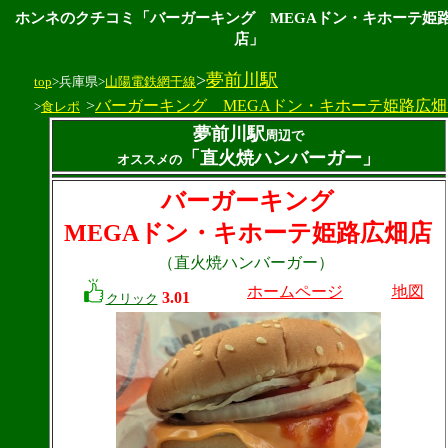
ホンネのクチコミ「バーガーキング MEGAドン・キホーテ姫
店」
>
夢前川駅
top
>兵庫県>
山陽電鉄網干線
>
バーガーキング MEGAドン・キホーテ姫路広畑
>
食レポ
夢前川駅
周辺で
「直火焼ハンバーガー」
オススメの
バーガーキング
MEGAドン・キホーテ姫路広畑店
（直火焼ハンバーガー）
ホームページ
地図
3.01
クリック