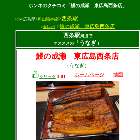
ホンネのクチコミ「鰻の成瀬 東広島西条店」
>
西条駅
top
>広島県>
JR山陽本線
>
鰻の成瀬 東広島西条店
>
食レポ
西条駅
周辺で
「うなぎ」
オススメの
鰻の成瀬 東広島西条店
（うなぎ）
ホームページ
地図
3.01
クリック