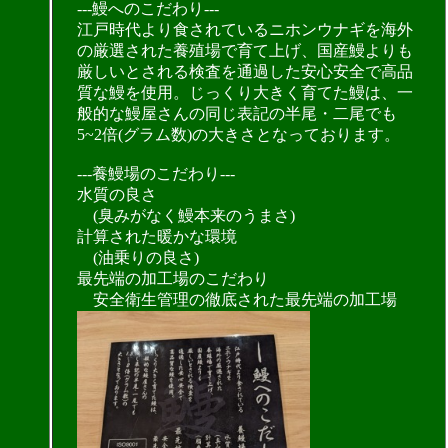
---鰻へのこだわり---
江戸時代より食されているニホンウナギを海外
の厳選された養殖場で育て上げ、国産鰻よりも
厳しいとされる検査を通過した安心安全で高品
質な鰻を使用。じっくり大きく育てた鰻は、一
般的な鰻屋さんの同じ表記の半尾・二尾でも
5~2倍(グラム数)の大きさとなっております。
---養鰻場のこだわり---
水質の良さ
(臭みがなく鰻本来のうまさ)
計算された暖かな環境
(油乗りの良さ)
最先端の加工場のこだわり
安全衛生管理の徹底された最先端の加工場