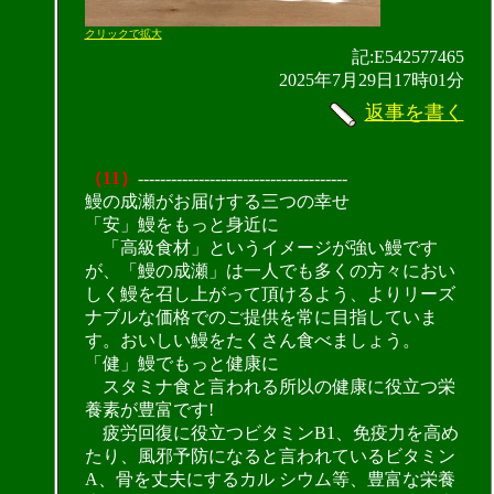
クリックで拡大
記:E542577465
2025年7月29日17時01分
返事を書く
（11）
--------------------------------------
鰻の成瀬がお届けする三つの幸せ
「安」鰻をもっと身近に
「高級食材」というイメージが強い鰻です
が、「鰻の成瀬」は一人でも多くの方々におい
しく鰻を召し上がって頂けるよう、よりリーズ
ナブルな価格でのご提供を常に目指していま
す。おいしい鰻をたくさん食べましょう。
「健」鰻でもっと健康に
スタミナ食と言われる所以の健康に役立つ栄
養素が豊富です!
疲労回復に役立つビタミンB1、免疫力を高め
たり、風邪予防になると言われているビタミン
A、骨を丈夫にするカル シウム等、豊富な栄養