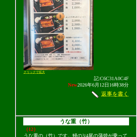
クリックで拡大
記:C6C31A0C4F
New
2026年6月12日16時38分
返事を書く
うな重（竹）
（12）
うな重の（竹）です。鰻の3/4尾の蒲焼が乗って