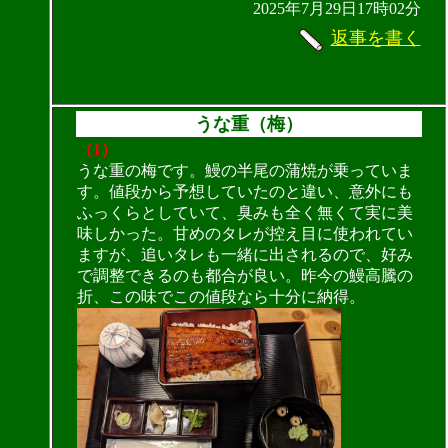
2025年7月29日17時02分
返事を書く
うな重（梅）
（1）
うな重の梅です。鰻の半尾の蒲焼が乗っていま
す。値段から予想していたのと違い、意外にも
ふっくらとしていて、臭みも全く無くて実に美
味しかった。甘めのタレが控え目に使われてい
ますが、追いタレも一緒に出されるので、好み
で調整できるのも都合が良い。昨今の鰻高騰の
折、この味でこの値段なら十分に納得。