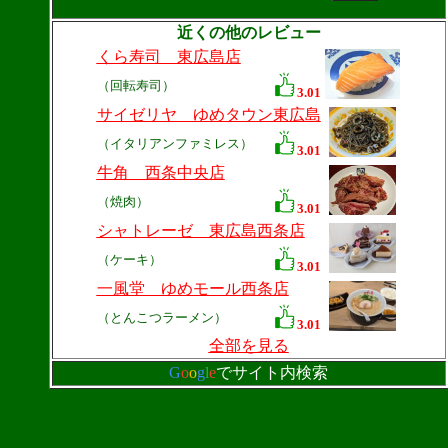
近くの他のレビュー
くら寿司 東広島店
（回転寿司）
3.01
サイゼリヤ ゆめタウン東広島
（イタリアンファミレス）
3.01
牛角 西条中央店
（焼肉）
3.01
シャトレーゼ 東広島西条店
（ケーキ）
3.01
一風堂 ゆめモール西条店
（とんこつラーメン）
3.01
全部を見る
G
o
o
g
l
e
でサイト内検索