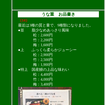
うな重 お品書き
（14）
最近は3種の質と量で、9種類になりました。
●並 脂少なめあっさり風味
松：2,600円
竹：2,200円
梅：1,600円
●上 ふっくら柔らかジューシー
松：2,900円
竹：2,500円
梅：1,900円
●特上 国産鰻の上品な味わい
松：4,400円
竹：4,000円
梅：3,400円