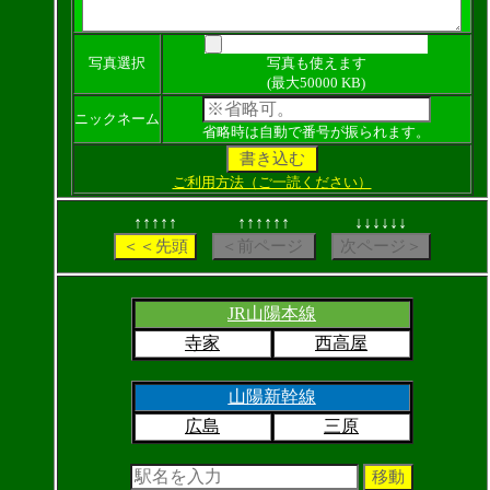
写真選択
写真も使えます
(最大50000 KB)
ニックネーム
省略時は自動で番号が振られます。
ご利用方法（ご一読ください）
↑↑↑↑↑
↑↑↑↑↑↑
↓↓↓↓↓↓
JR山陽本線
寺家
西高屋
山陽新幹線
広島
三原