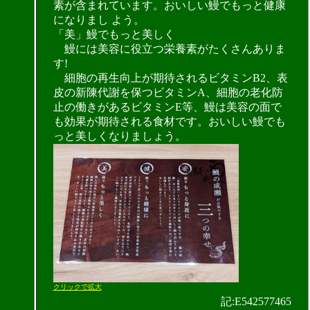
素が含まれています。おいしい鰻でもっと健康
になりまし よう。
「美」鰻でもっと美しく
鰻には美容に役立つ栄養素がたくさんありま
す!
細胞の再生向上が期待されるビタミンB2、表
皮の新陳代謝を保つビタミンA、細胞の老化防
止の働きがあるビタミンE等、鰻は美容の面で
も効果が期待される食材です。おいしい鰻でも
っと美しくなりましょう。
クリックで拡大
記:E542577465