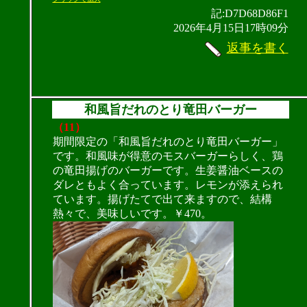
記:D7D68D86F1
2026年4月15日17時09分
返事を書く
和風旨だれのとり竜田バーガー
（11）
期間限定の「和風旨だれのとり竜田バーガー」
です。和風味が得意のモスバーガーらしく、鶏
の竜田揚げのバーガーです。生姜醤油ベースの
ダレともよく合っています。レモンが添えられ
ています。揚げたてで出て来ますので、結構
熱々で、美味しいです。￥470。