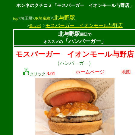
ホンネのクチコミ「モスバーガー イオンモール与野店」
>
北与野駅
top
>埼玉県>
JR埼京線
>
モスバーガー イオンモール与野店
>
食レポ
北与野駅
周辺で
「ハンバーガー」
オススメの
モスバーガー イオンモール与野店
（ハンバーガー）
ホームページ
地図
3.01
クリック