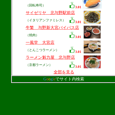
（回転寿司）
3.01
サイゼリヤ 北与野駅前店
（イタリアンファミレス）
3.01
牛繁 与野新大宮バイパス店
（焼肉）
3.01
一風堂 大宮店
（とんこつラーメン）
3.01
ラーメン魁力屋 北与野店
（京都ラーメン）
3.01
全部を見る
G
o
o
g
l
e
でサイト内検索