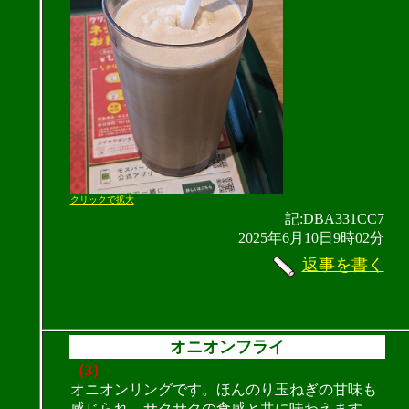
クリックで拡大
記:DBA331CC7
2025年6月10日9時02分
返事を書く
オニオンフライ
（3）
オニオンリングです。ほんのり玉ねぎの甘味も
感じられ、サクサクの食感と共に味わえます。