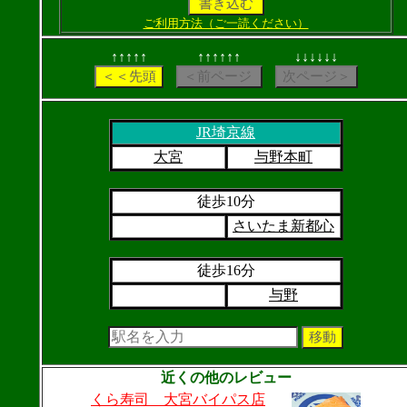
ご利用方法（ご一読ください）
↑↑↑↑↑
↑↑↑↑↑↑
↓↓↓↓↓↓
JR埼京線
大宮
与野本町
徒歩10分
さいたま新都心
徒歩16分
与野
近くの他のレビュー
くら寿司 大宮バイパス店