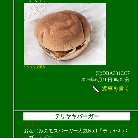
クリックで拡大
記:DBA331CC7
2025年6月10日9時02分
返事を書く
テリヤキバーガー
（1）
おなじみのモスバーガー人気No.1「テリヤキバ
ーガー」です。