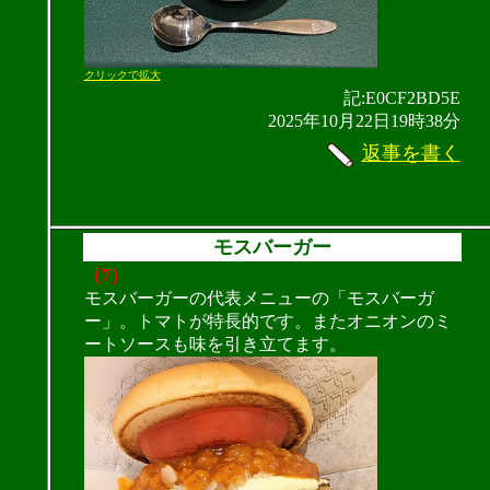
クリックで拡大
記:E0CF2BD5E
2025年10月22日19時38分
返事を書く
モスバーガー
（7）
モスバーガーの代表メニューの「モスバーガ
ー」。トマトが特長的です。またオニオンのミ
ートソースも味を引き立てます。