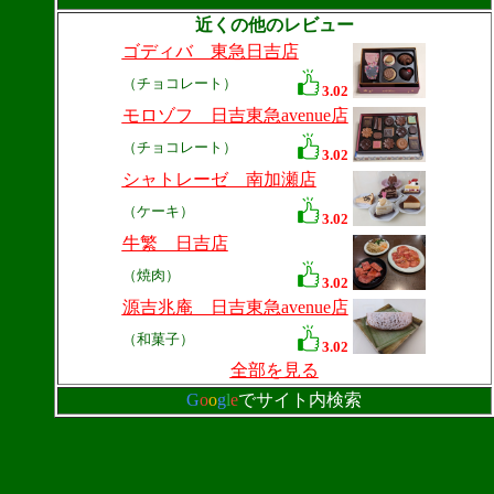
近くの他のレビュー
ゴディバ 東急日吉店
（チョコレート）
3.02
モロゾフ 日吉東急avenue店
（チョコレート）
3.02
シャトレーゼ 南加瀬店
（ケーキ）
3.02
牛繁 日吉店
（焼肉）
3.02
源吉兆庵 日吉東急avenue店
（和菓子）
3.02
全部を見る
G
o
o
g
l
e
でサイト内検索