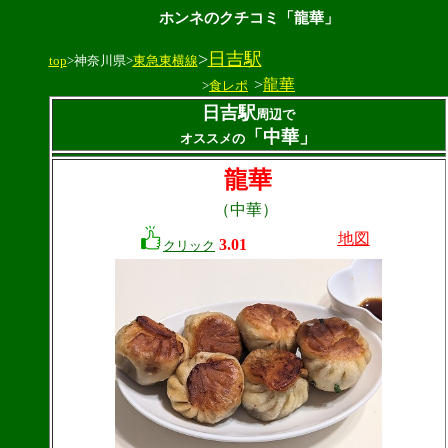
ホンネのクチコミ「龍華」
>
日吉駅
top
>神奈川県>
東急東横線
>
龍華
>
食レポ
日吉駅
周辺で
「中華」
オススメの
龍華
（中華）
地図
3.01
クリック