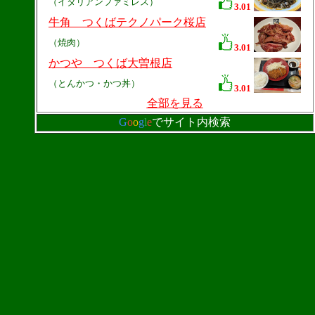
（イタリアンファミレス）
3.01
牛角 つくばテクノパーク桜店
（焼肉）
3.01
かつや つくば大曽根店
（とんかつ・かつ丼）
3.01
全部を見る
G
o
o
g
l
e
でサイト内検索