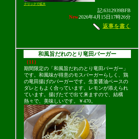
クリックで拡大
記:6312939BFB
New
2026年4月15日17時26分
返事を書く
和風旨だれのとり竜田バーガー
（11）
期間限定の「和風旨だれのとり竜田バーガー」
です。和風味が得意のモスバーガーらしく、鶏
の竜田揚げのバーガーです。生姜醤油ベースの
ダレともよく合っています。レモンが添えられ
ています。揚げたてで出て来ますので、結構
熱々で、美味しいです。￥470。