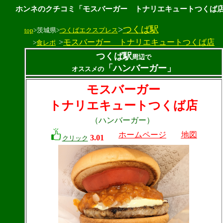
ホンネのクチコミ「モスバーガー トナリエキュートつくば
>
つくば駅
top
>茨城県>
つくばエクスプレス
>
モスバーガー トナリエキュートつくば店
>
食レポ
つくば駅
周辺で
「ハンバーガー」
オススメの
モスバーガー
トナリエキュートつくば店
（ハンバーガー）
ホームページ
地図
3.01
クリック