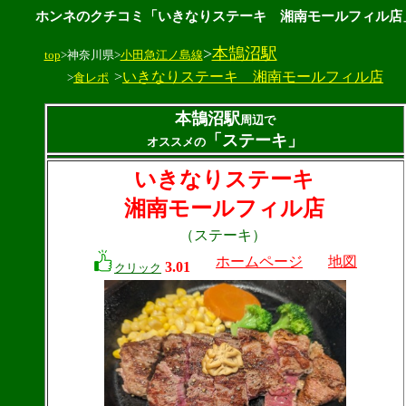
ホンネのクチコミ「いきなりステーキ 湘南モールフィル店
>
本鵠沼駅
top
>神奈川県>
小田急江ノ島線
>
いきなりステーキ 湘南モールフィル店
>
食レポ
本鵠沼駅
周辺で
「ステーキ」
オススメの
いきなりステーキ
湘南モールフィル店
（ステーキ）
ホームページ
地図
3.01
クリック