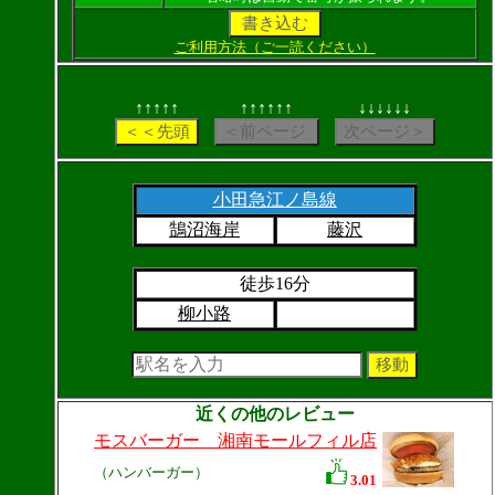
ご利用方法（ご一読ください）
↑↑↑↑↑
↑↑↑↑↑↑
↓↓↓↓↓↓
小田急江ノ島線
鵠沼海岸
藤沢
徒歩16分
柳小路
近くの他のレビュー
モスバーガー 湘南モールフィル店
（ハンバーガー）
3.01