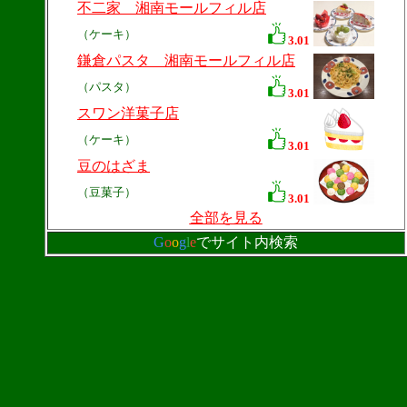
不二家 湘南モールフィル店
（ケーキ）
3.01
鎌倉パスタ 湘南モールフィル店
（パスタ）
3.01
スワン洋菓子店
（ケーキ）
3.01
豆のはざま
（豆菓子）
3.01
全部を見る
G
o
o
g
l
e
でサイト内検索