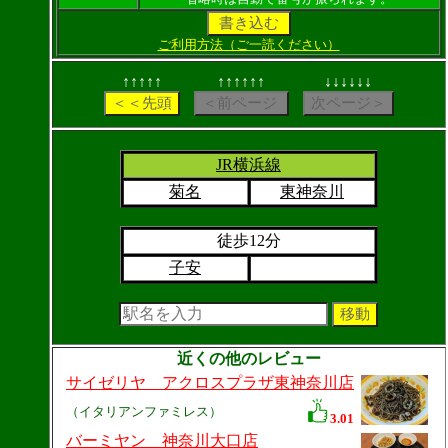
ご利用方法（ご一読ください）
↑↑↑↑↑
↑↑↑↑↑↑
↓↓↓↓↓↓
JR横浜線
菊名
東神奈川
徒歩12分
子安
近くの他のレビュー
サイゼリヤ アクロスプラザ東神奈川店
（イタリアンファミレス）
3.01
バーミヤン 神奈川大口店