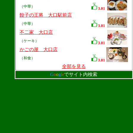
（中華）
3.01
餃子の王将 大口駅前店
（中華）
3.01
不二家 大口店
（ケーキ）
3.01
かごの屋 大口店
（和食）
3.01
全部を見る
G
o
o
g
l
e
でサイト内検索