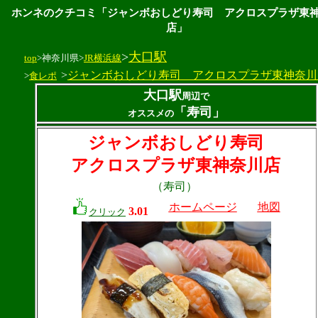
ホンネのクチコミ「ジャンボおしどり寿司 アクロスプラザ東
店」
>
大口駅
top
>神奈川県>
JR横浜線
>
ジャンボおしどり寿司 アクロスプラザ東神奈川
>
食レポ
大口駅
周辺で
「寿司」
オススメの
ジャンボおしどり寿司
アクロスプラザ東神奈川店
（寿司）
ホームページ
地図
3.01
クリック