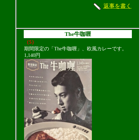
返事を書く
The牛咖喱
（5）
期間限定の「The牛咖喱」、欧風カレーです。
1,140円