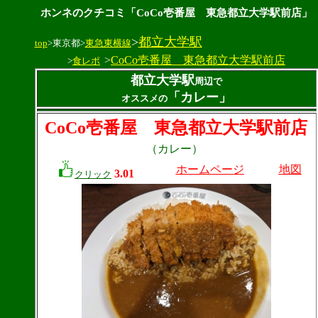
ホンネのクチコミ「CoCo壱番屋 東急都立大学駅前店」
>
都立大学駅
top
>東京都>
東急東横線
>
CoCo壱番屋 東急都立大学駅前店
>
食レポ
都立大学駅
周辺で
「カレー」
オススメの
CoCo壱番屋 東急都立大学駅前店
（カレー）
ホームページ
地図
3.01
クリック