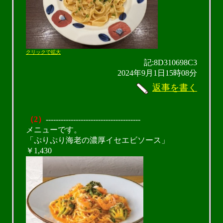
クリックで拡大
記:8D310698C3
2024年9月1日15時08分
返事を書く
（2）
--------------------------------------
メニューです。
「ぷりぷり海老の濃厚イセエビソース」
￥1,430