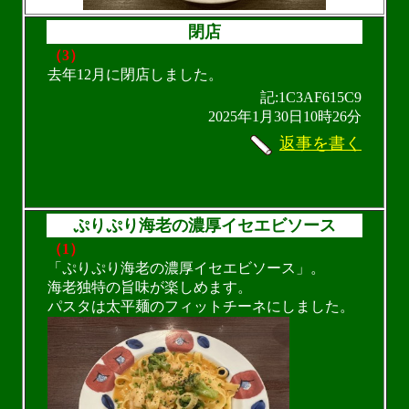
閉店
（3）
去年12月に閉店しました。
記:1C3AF615C9
2025年1月30日10時26分
返事を書く
ぷりぷり海老の濃厚イセエビソース
（1）
「ぷりぷり海老の濃厚イセエビソース」。
海老独特の旨味が楽しめます。
パスタは太平麺のフィットチーネにしました。