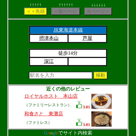
↑↑↑↑↑
↑↑↑↑↑↑
↓↓↓↓↓↓
JR東海道本線
摂津本山
芦屋
徒歩14分
深江
近くの他のレビュー
ロイヤルホスト 本山店
（ファミリーレストラン）
3.01
和食さと 東灘店
（ファミレス）
3.01
G
o
o
g
l
e
でサイト内検索