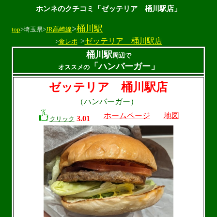
ホンネのクチコミ「ゼッテリア 桶川駅店」
>
桶川駅
top
>埼玉県>
JR高崎線
>
ゼッテリア 桶川駅店
>
食レポ
桶川駅
周辺で
「ハンバーガー」
オススメの
ゼッテリア 桶川駅店
（ハンバーガー）
ホームページ
地図
3.01
クリック