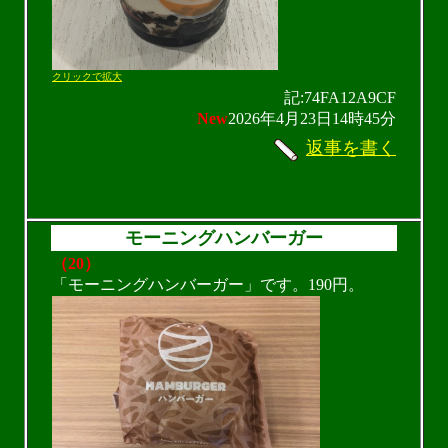
クリックで拡大
記:74FA12A9CF
New
2026年4月23日14時45分
返事を書く
モーニングハンバーガー
（20）
「モーニングハンバーガー」です。190円。