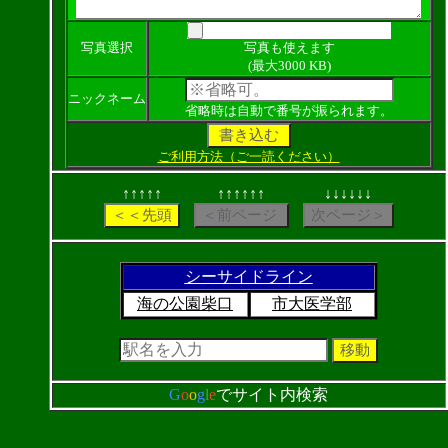
写真選択
写真も使えます
(最大3000 KB)
ニックネーム
省略時は自動で番号が振られます。
ご利用方法（ご一読ください）
↑↑↑↑↑
↑↑↑↑↑↑
↓↓↓↓↓↓
シーサイドライン
海の公園柴口
市大医学部
G
o
o
g
l
e
でサイト内検索