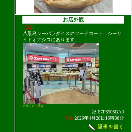
お店外観
（22）
八景島シーパラダイスのフードコート、シーサ
イドオアシスにあります。
クリックで拡大
記:E7F6905BA3
New
2026年4月28日16時38分
返事を書く