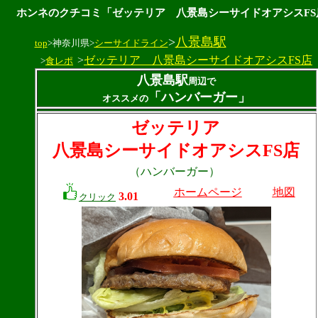
ホンネのクチコミ「ゼッテリア 八景島シーサイドオアシスFS
>
八景島駅
top
>神奈川県>
シーサイドライン
>
ゼッテリア 八景島シーサイドオアシスFS店
>
食レポ
八景島駅
周辺で
「ハンバーガー」
オススメの
ゼッテリア
八景島シーサイドオアシスFS店
（ハンバーガー）
ホームページ
地図
3.01
クリック