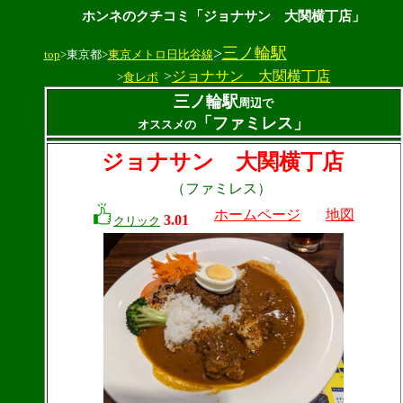
ホンネのクチコミ「ジョナサン 大関横丁店」
>
三ノ輪駅
top
>東京都>
東京メトロ日比谷線
>
ジョナサン 大関横丁店
>
食レポ
三ノ輪駅
周辺で
「ファミレス」
オススメの
ジョナサン 大関横丁店
（ファミレス）
ホームページ
地図
3.01
クリック