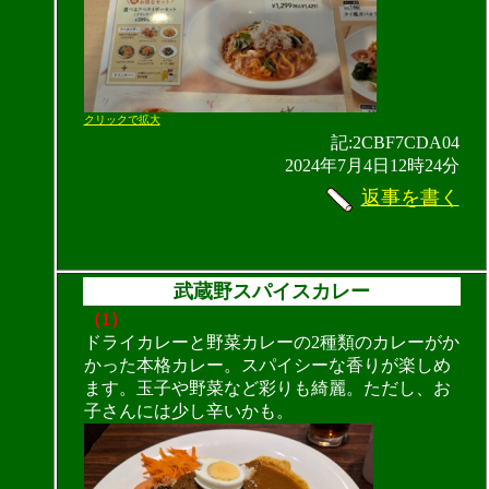
クリックで拡大
記:2CBF7CDA04
2024年7月4日12時24分
返事を書く
武蔵野スパイスカレー
（1）
ドライカレーと野菜カレーの2種類のカレーがか
かった本格カレー。スパイシーな香りが楽しめ
ます。玉子や野菜など彩りも綺麗。ただし、お
子さんには少し辛いかも。