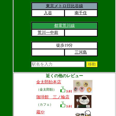
東京メトロ日比谷線
入谷
南千住
都電荒川線
荒川一中前
徒歩19分
三河島
近くの他のレビュー
金太郎飴本店
（金太郎飴）
3.01
珈琲館 三ノ輪店
（カフェ）
3.01
蔵や