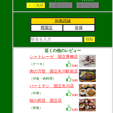
JR南武線
西国立
谷保
近くの他のレビュー
シャトレーゼ 国立青柳店
（ケーキ）
3.01
肉の万世 国立矢川駅前店
（洋食・肉料理）
3.01
バーミヤン 国立矢川店
（中華）
3.01
味の民芸 国立店
（和食）
3.01