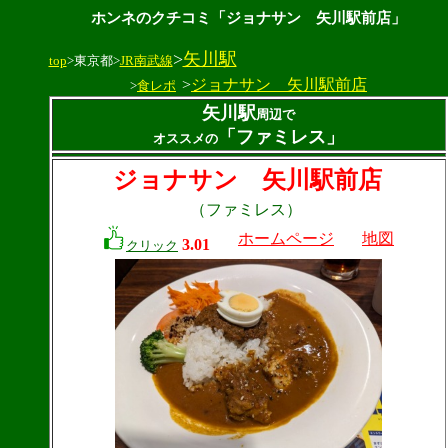
ホンネのクチコミ「ジョナサン 矢川駅前店」
>
矢川駅
top
>東京都>
JR南武線
>
ジョナサン 矢川駅前店
>
食レポ
矢川駅
周辺で
「ファミレス」
オススメの
ジョナサン 矢川駅前店
（ファミレス）
ホームページ
地図
3.01
クリック