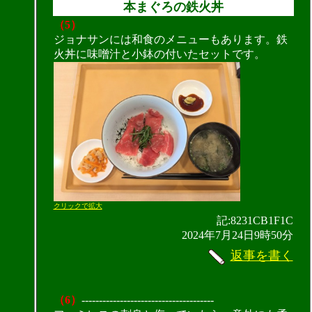
本まぐろの鉄火丼
（5）
ジョナサンには和食のメニューもあります。鉄
火丼に味噌汁と小鉢の付いたセットです。
クリックで拡大
記:8231CB1F1C
2024年7月24日9時50分
返事を書く
（6）
--------------------------------------