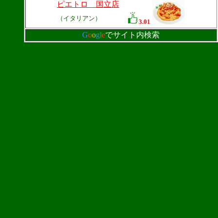
ピエトロ 国立店
（イタリアン）
3.01
G
o
o
g
l
e
でサイト内検索