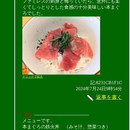
ファミレスの刺身と侮っていたら、意外にも柔
くてしっとりとした食感の十分美味しい本まぐ
ろでした。
クリックで拡大
記:8231CB1F1C
2024年7月24日9時54分
返事を書く
（7）
--------------------------------------
メニューです。
本まぐろの鉄火丼 （みそ汁、惣菜つき）