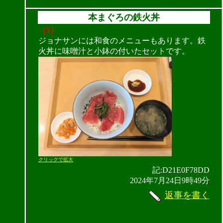
本まぐろの鉄火丼
（5）
ジョナサンには和食のメニューもあります。鉄
火丼に味噌汁と小鉢の付いたセットです。
クリックで拡大
記:D21E0F78DD
2024年7月24日9時49分
返事を書く