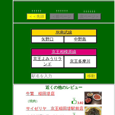
↑↑↑↑↑
↑↑↑↑↑↑
↓↓↓↓↓↓
JR南武線
矢野口
中野島
京王相模原線
京王よみうりラ
京王多摩川
ンド
近くの他のレビュー
牛繁 稲田堤店
（焼肉）
3.02
サイゼリヤ 京王稲田堤駅前店