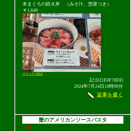
本まぐろの鉄火丼 （みそ汁、惣菜つき）
￥1,649
クリックで拡大
記:D21E0F78DD
2024年7月24日10時00分
返事を書く
蟹のアメリカンソースパスタ
（3）