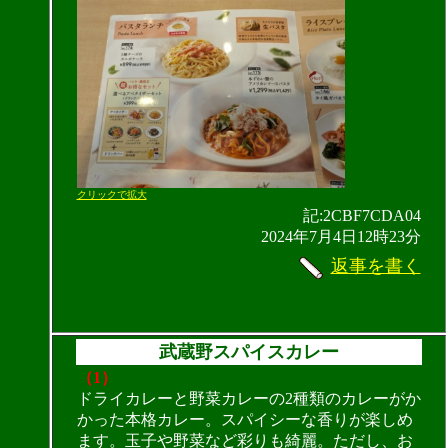
クリックで拡大
記:2CBF7CDA04
2024年7月4日12時23分
返事を書く
武蔵野スパイスカレー
（1）
ドライカレーと野菜カレーの2種類のカレーがか
かった本格カレー。スパイシーな香りが楽しめ
ます。玉子や野菜など彩りも綺麗。ただし、お