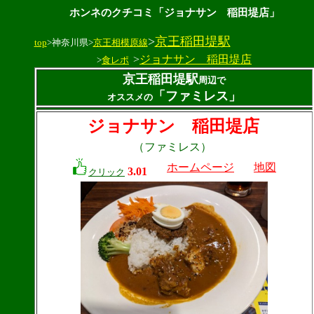
ホンネのクチコミ「ジョナサン 稲田堤店」
>
京王稲田堤駅
top
>神奈川県>
京王相模原線
>
ジョナサン 稲田堤店
>
食レポ
京王稲田堤駅
周辺で
「ファミレス」
オススメの
ジョナサン 稲田堤店
（ファミレス）
ホームページ
地図
3.01
クリック