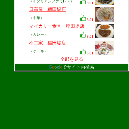
（イタリアンファミレス）
3.01
日高屋 稲田堤店
（中華）
3.01
マイカリー食堂 稲田堤店
（カレー）
3.01
不二家 稲田堤店
（ケーキ）
3.01
全部を見る
G
o
o
g
l
e
でサイト内検索