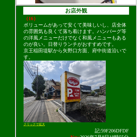
お店外観
（16）
ボリュームがあって安くて美味しいし、店全体
の雰囲気も良くて落ち着けます。ハンバーグ等
の洋風メニューだけでなく和風メニューもある
のが良い。日替りランチがおすすめです。
京王稲田堤駅から矢野口方面、府中街道沿いで
す。
クリックで拡大
記:59F206DFDF