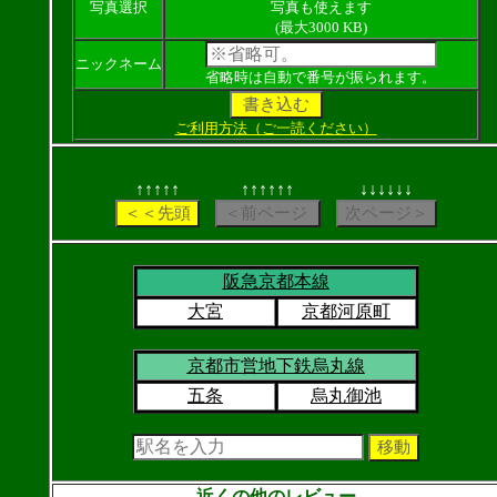
写真選択
写真も使えます
(最大3000 KB)
ニックネーム
省略時は自動で番号が振られます。
ご利用方法（ご一読ください）
↑↑↑↑↑
↑↑↑↑↑↑
↓↓↓↓↓↓
阪急京都本線
大宮
京都河原町
京都市営地下鉄烏丸線
五条
烏丸御池
近くの他のレビュー