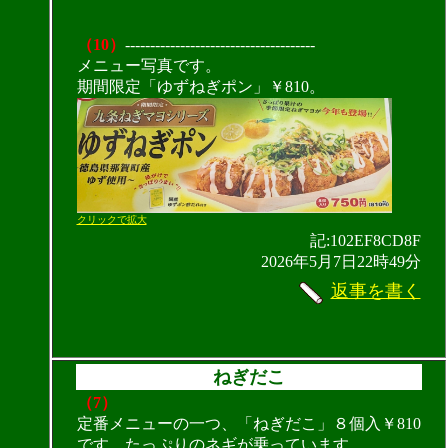
（10）
--------------------------------------
メニュー写真です。
期間限定「ゆずねぎポン」￥810。
クリックで拡大
記:102EF8CD8F
2026年5月7日22時49分
返事を書く
ねぎだこ
（7）
定番メニューの一つ、「ねぎだこ」８個入￥810
です。たっぷりのネギが乗っています。