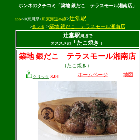
ホンネのクチコミ「築地 銀だこ テラスモール湘南店」
>
辻堂駅
top
>神奈川県>
JR東海道本線
>
築地 銀だこ テラスモール湘南店
>
食レポ
辻堂駅
周辺で
「たこ焼き」
オススメの
築地 銀だこ テラスモール湘南店
（たこ焼き）
ホームページ
地図
3.01
クリック