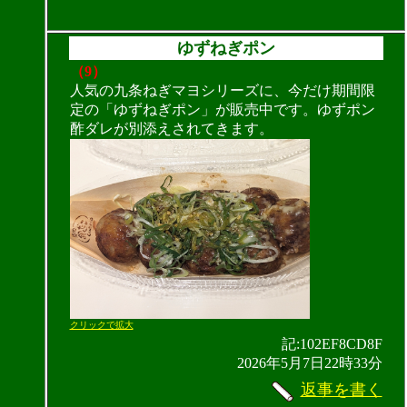
ゆずねぎポン
（9）
人気の九条ねぎマヨシリーズに、今だけ期間限
定の「ゆずねぎポン」が販売中です。ゆずポン
酢ダレが別添えされてきます。
クリックで拡大
記:102EF8CD8F
2026年5月7日22時33分
返事を書く