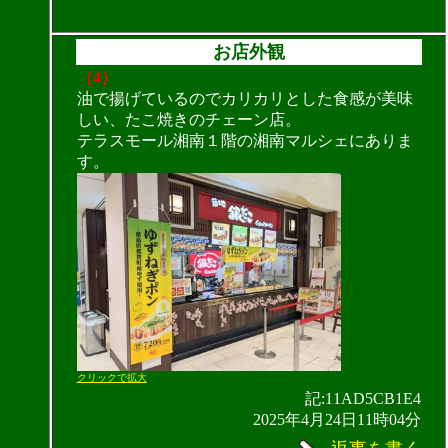
お店外観
（4）
油で揚げているのでカリカリとした食感が美味
しい、たこ焼きのチェーン店。
テラスモール湘南１階の湘南マルシェにありま
す。
クリックで拡大
記:11AD5CB1E4
2025年4月24日11時04分