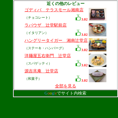
近くの他のレビュー
ゴディバ テラスモール湘南店
（チョコレート）
3.02
ラパウザ 辻堂駅前店
（イタリアン）
3.02
ハングリータイガー 湘南辻堂店
（ステーキ・ハンバーグ）
3.02
洋麺屋五右衛門 辻堂店
（スパゲッティ）
3.02
源吉兆庵 辻堂店
（和菓子）
3.02
全部を見る
G
o
o
g
l
e
でサイト内検索