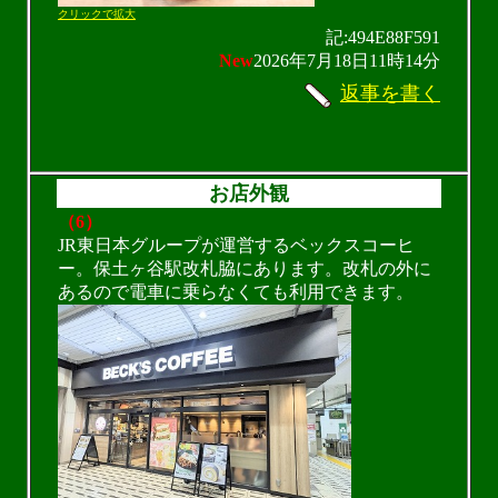
クリックで拡大
記:494E88F591
New
2026年7月18日11時14分
返事を書く
お店外観
（6）
JR東日本グループが運営するベックスコーヒ
ー。保土ヶ谷駅改札脇にあります。改札の外に
あるので電車に乗らなくても利用できます。