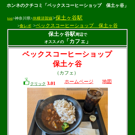
ホンネのクチコミ「ベックスコーヒーショップ 保土ヶ谷」
>
保土ヶ谷駅
top
>神奈川県>
JR横須賀線
>
ベックスコーヒーショップ 保土ヶ谷
>
食レポ
保土ヶ谷駅
周辺で
「カフェ」
オススメの
ベックスコーヒーショップ
保土ヶ谷
（カフェ）
ホームページ
地図
3.01
クリック