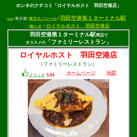
ホンネのクチコミ「ロイヤルホスト 羽田空港店」
>
羽田空港第１ターミナル駅
top
>東京都>
東京モノレール
>
ロイヤルホスト 羽田空港店
>
食レポ
羽田空港第１ターミナル駅
周辺で
「ファミリーレストラン」
オススメの
ロイヤルホスト 羽田空港店
（ファミリーレストラン）
ホームページ
地図
3.01
クリック