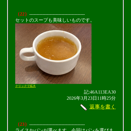
（22）
--------------------------------------
セットのスープも美味しいものです。
クリックで拡大
記:46A113EA30
2026年3月23日11時25分
返事を書く
（23）
--------------------------------------
ライスかパンが選べます。今回はパンを選びま