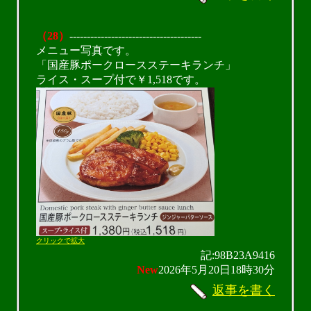
（28）
--------------------------------------
メニュー写真です。
「国産豚ポークロースステーキランチ」
ライス・スープ付で￥1,518です。
クリックで拡大
記:98B23A9416
New
2026年5月20日18時30分
返事を書く