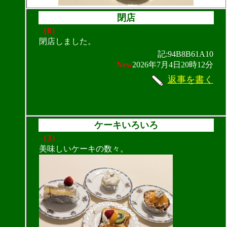
閉店
（8）
閉店しました。
記:94B8B61A10
New
2026年7月4日20時12分
返事を書く
ケーキいろいろ
（3）
美味しいケーキの数々。