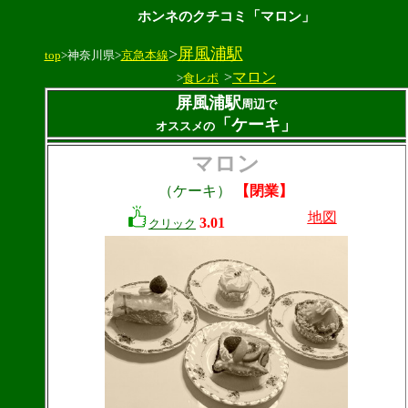
ホンネのクチコミ「マロン」
>
屏風浦駅
top
>神奈川県>
京急本線
>
マロン
>
食レポ
屏風浦駅
周辺で
「ケーキ」
オススメの
マロン
（ケーキ）
【閉業】
地図
3.01
クリック