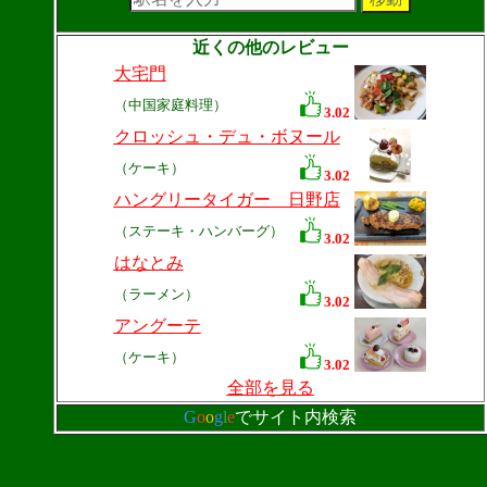
近くの他のレビュー
大宅門
（中国家庭料理）
3.02
クロッシュ・デュ・ボヌール
（ケーキ）
3.02
ハングリータイガー 日野店
（ステーキ・ハンバーグ）
3.02
はなとみ
（ラーメン）
3.02
アングーテ
（ケーキ）
3.02
全部を見る
G
o
o
g
l
e
でサイト内検索