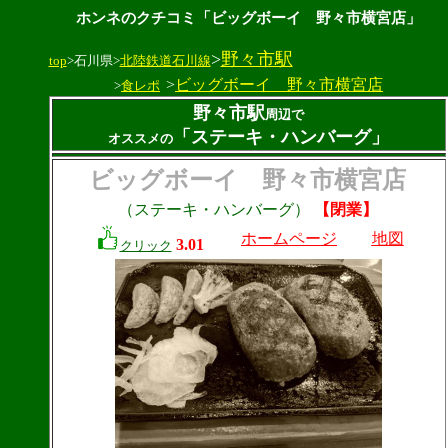
ホンネのクチコミ「ビッグボーイ 野々市横宮店」
>
野々市駅
top
>石川県>
北陸鉄道石川線
>
ビッグボーイ 野々市横宮店
>
食レポ
野々市駅
周辺で
「ステーキ・ハンバーグ」
オススメの
ビッグボーイ 野々市横宮店
（ステーキ・ハンバーグ）
【閉業】
ホームページ
地図
3.01
クリック