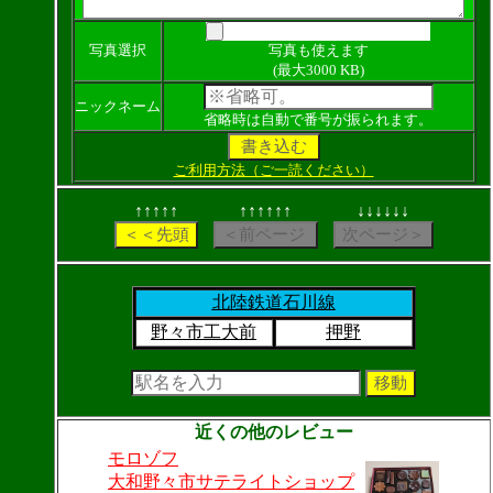
写真選択
写真も使えます
(最大3000 KB)
ニックネーム
省略時は自動で番号が振られます。
ご利用方法（ご一読ください）
↑↑↑↑↑
↑↑↑↑↑↑
↓↓↓↓↓↓
北陸鉄道石川線
野々市工大前
押野
近くの他のレビュー
モロゾフ
大和野々市サテライトショップ