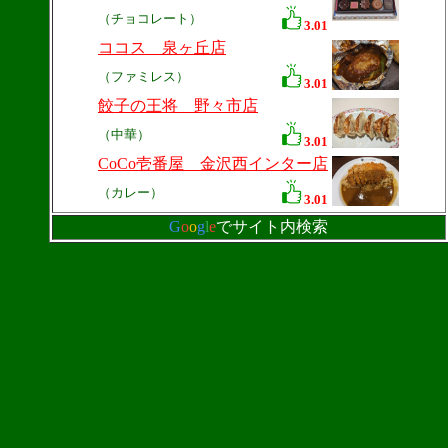
（チョコレート）
3.01
ココス 泉ヶ丘店
（ファミレス）
3.01
餃子の王将 野々市店
（中華）
3.01
CoCo壱番屋 金沢西インター店
（カレー）
3.01
G
o
o
g
l
e
でサイト内検索