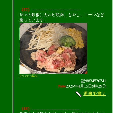
（17）
--------------------------------------
熱々の鉄板にカルビ焼肉、もやし、コーンなど
乗っています。
クリックで拡大
記:8834530741
New
2026年4月15日9時29分
返事を書く
（18）
--------------------------------------