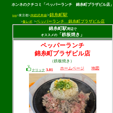
ホンネのクチコミ「ペッパーランチ 錦糸町プラザビル店
>
錦糸町駅
top
>東京都>
JR総武本線
>
ペッパーランチ 錦糸町プラザビル店
>
食レポ
錦糸町駅
周辺で
「鉄板焼き」
オススメの
ペッパーランチ
錦糸町プラザビル店
（鉄板焼き）
ホームページ
地図
3.01
クリック