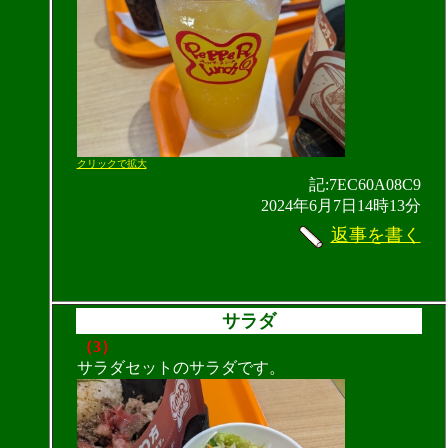
クリックで拡大
記:7EC60A08C9
2024年6月7日14時13分
返事を書く
サラダ
（3）
サラダセットのサラダです。