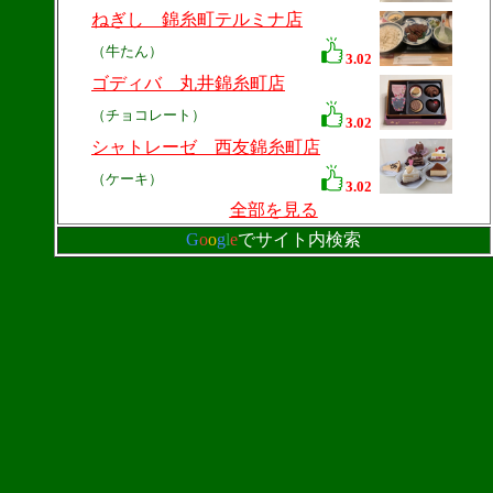
ねぎし 錦糸町テルミナ店
（牛たん）
3.02
ゴディバ 丸井錦糸町店
（チョコレート）
3.02
シャトレーゼ 西友錦糸町店
（ケーキ）
3.02
全部を見る
G
o
o
g
l
e
でサイト内検索