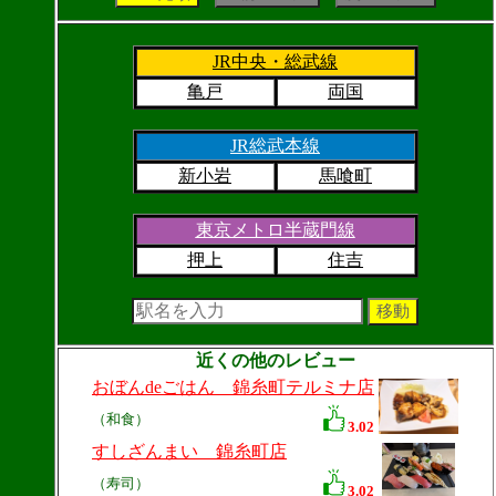
JR中央・総武線
亀戸
両国
JR総武本線
新小岩
馬喰町
東京メトロ半蔵門線
押上
住吉
近くの他のレビュー
おぼんdeごはん 錦糸町テルミナ店
（和食）
3.02
すしざんまい 錦糸町店
（寿司）
3.02