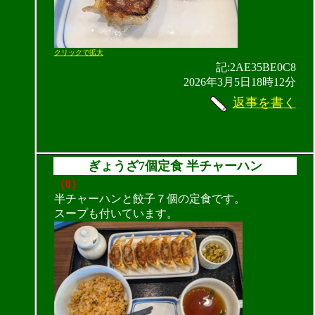
クリックで拡大
記:2AE35BE0C8
2026年3月5日18時12分
返事を書く
ぎょうざ7個定食 半チャーハン
（8）
半チャーハンと餃子７個の定食です。
スープも付いています。