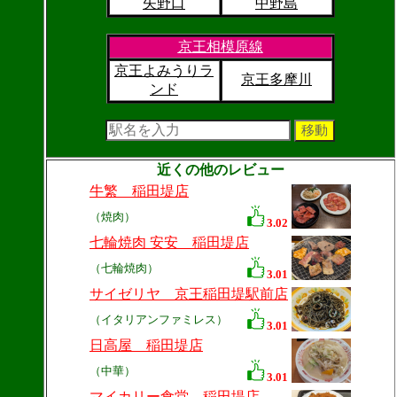
矢野口
中野島
京王相模原線
京王よみうりラ
京王多摩川
ンド
近くの他のレビュー
牛繁 稲田堤店
（焼肉）
3.02
七輪焼肉 安安 稲田堤店
（七輪焼肉）
3.01
サイゼリヤ 京王稲田堤駅前店
（イタリアンファミレス）
3.01
日高屋 稲田堤店
（中華）
3.01
マイカリー食堂 稲田堤店