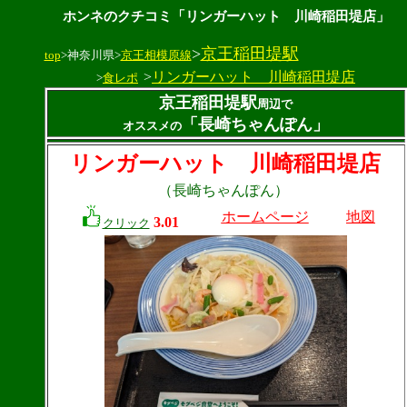
ホンネのクチコミ「リンガーハット 川崎稲田堤店」
>
京王稲田堤駅
top
>神奈川県>
京王相模原線
>
リンガーハット 川崎稲田堤店
>
食レポ
京王稲田堤駅
周辺で
「長崎ちゃんぽん」
オススメの
リンガーハット 川崎稲田堤店
（長崎ちゃんぽん）
ホームページ
地図
3.01
クリック