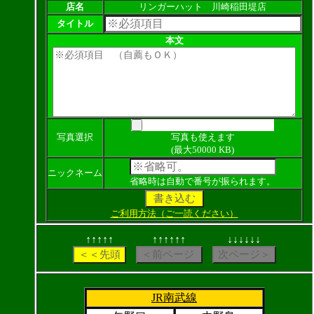
店名
リンガーハット 川崎稲田堤店
タイトル
本文
写真選択
写真も使えます
(最大50000 KB)
ニックネーム
省略時は自動で番号が振られます。
ご利用方法（ご一読ください）
↑↑↑↑↑
↑↑↑↑↑↑
↓↓↓↓↓↓
JR南武線