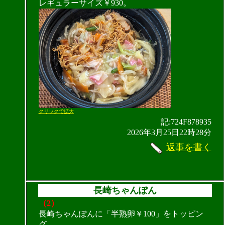
レギュラーサイズ￥930。
クリックで拡大
記:724F878935
2026年3月25日22時28分
返事を書く
長崎ちゃんぽん
（2）
長崎ちゃんぽんに「半熟卵￥100」をトッピン
グ。