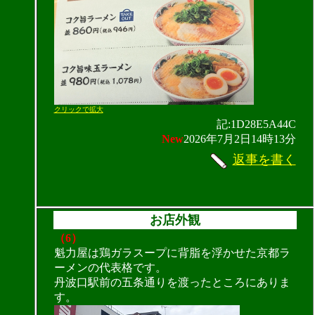
クリックで拡大
記:1D28E5A44C
New
2026年7月2日14時13分
返事を書く
お店外観
（6）
魁力屋は鶏ガラスープに背脂を浮かせた京都ラ
ーメンの代表格です。
丹波口駅前の五条通りを渡ったところにありま
す。