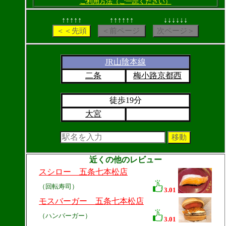
ご利用方法（ご一読ください）
↑↑↑↑↑
↑↑↑↑↑↑
↓↓↓↓↓↓
JR山陰本線
二条
梅小路京都西
徒歩19分
大宮
近くの他のレビュー
スシロー 五条七本松店
（回転寿司）
3.01
モスバーガー 五条七本松店
（ハンバーガー）
3.01