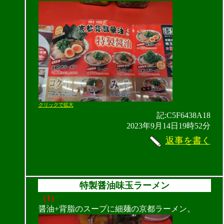
クリックで拡大
記:C5F6438A18
2023年9月14日19時52分
返事を書く
特製醤油味玉ラーメン
（1）
醤油+背脂のスープに細麺の京都ラーメン。