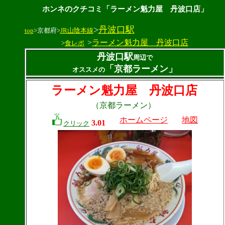
ホンネのクチコミ「ラーメン魁力屋 丹波口店」
>
丹波口駅
top
>京都府>
JR山陰本線
>
ラーメン魁力屋 丹波口店
>
食レポ
丹波口駅
周辺で
「京都ラーメン」
オススメの
ラーメン魁力屋 丹波口店
（京都ラーメン）
ホームページ
地図
3.01
クリック