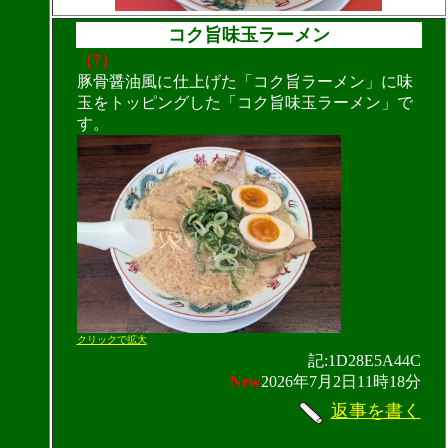
コク旨味玉ラーメン
（7）
豚骨醤油風に仕上げた「コク旨ラーメン」に味
玉をトッピングした「コク旨味玉ラーメン」で
す。
クリックで拡大
記:1D28E5A44C
New
2026年7月2日11時18分
返事を書く