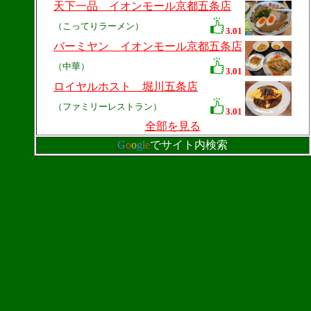
天下一品 イオンモール京都五条店
（こってりラーメン）
3.01
バーミヤン イオンモール京都五条店
（中華）
3.01
ロイヤルホスト 堀川五条店
（ファミリーレストラン）
3.01
全部を見る
G
o
o
g
l
e
でサイト内検索