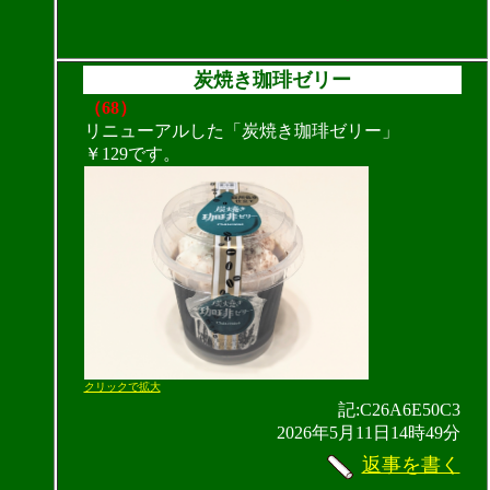
炭焼き珈琲ゼリー
（68）
リニューアルした「炭焼き珈琲ゼリー」
￥129です。
クリックで拡大
記:C26A6E50C3
2026年5月11日14時49分
返事を書く