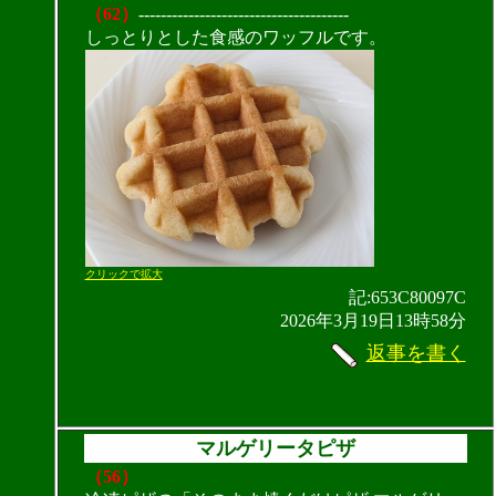
（62）
--------------------------------------
しっとりとした食感のワッフルです。
クリックで拡大
記:653C80097C
2026年3月19日13時58分
返事を書く
マルゲリータピザ
（56）