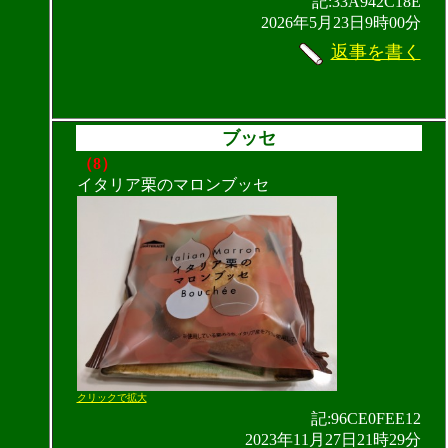
記:33A942C18E
2026年5月23日9時00分
返事を書く
ブッセ
（8）
イタリア栗のマロンブッセ
クリックで拡大
記:96CE0FEE12
2023年11月27日21時29分