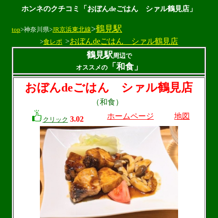
ホンネのクチコミ「おぼんdeごはん シァル鶴見店」
>
鶴見駅
top
>神奈川県>
JR京浜東北線
>
おぼんdeごはん シァル鶴見店
>
食レポ
鶴見駅
周辺で
「和食」
オススメの
おぼんdeごはん シァル鶴見店
（和食）
ホームページ
地図
3.02
クリック