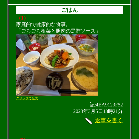
ごはん
（1）
家庭的で健康的な食事。
「ごろごろ根菜と豚肉の黒酢ソース」
クリックで拡大
記:4EA9123F52
2023年3月5日13時21分
返事を書く