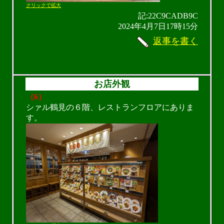
クリックで拡大
記:22C9CADB9C
2024年4月7日17時15分
返事を書く
お店外観
（6）
シァル鶴見の６階、レストランフロアにありま
す。