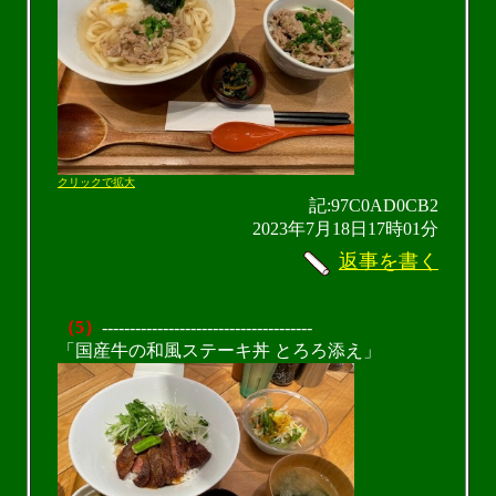
クリックで拡大
記:97C0AD0CB2
2023年7月18日17時01分
返事を書く
（5）
--------------------------------------
「国産牛の和風ステーキ丼 とろろ添え」