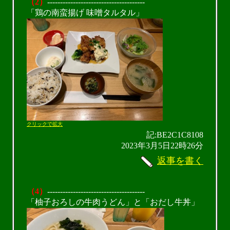
（2）
--------------------------------------
「鶏の南蛮揚げ 味噌タルタル」
クリックで拡大
記:BE2C1C8108
2023年3月5日22時26分
返事を書く
（4）
--------------------------------------
「柚子おろしの牛肉うどん」と「おだし牛丼」