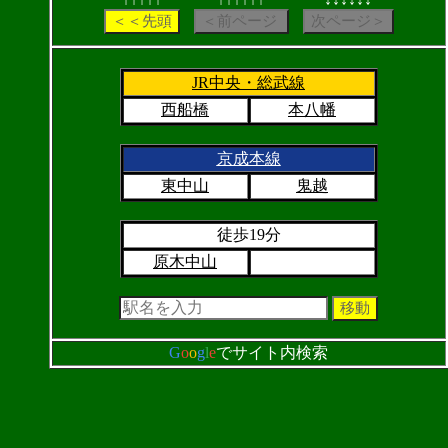
JR中央・総武線
西船橋
本八幡
京成本線
東中山
鬼越
徒歩19分
原木中山
G
o
o
g
l
e
でサイト内検索