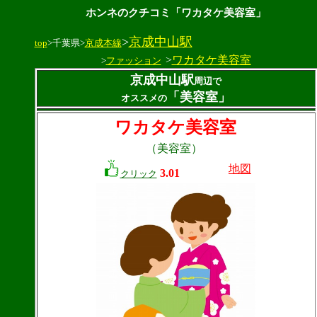
ホンネのクチコミ「ワカタケ美容室」
>
京成中山駅
top
>千葉県>
京成本線
>
ワカタケ美容室
>
ファッション
京成中山駅
周辺で
「美容室」
オススメの
ワカタケ美容室
（美容室）
地図
3.01
クリック